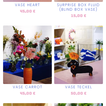
VASE HEART
SURPRISE BOX FLUID
(BLIND BOX VASE)
45,00
€
15,00
€
VASE CARROT
VASE TECKEL
45,00
€
50,00
€