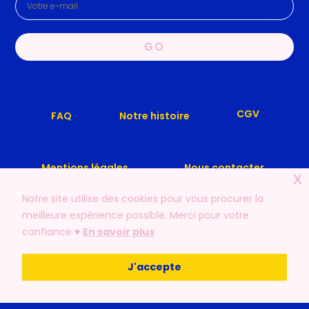
GO
CGV
Notre histoire
FAQ
Mentions légales
Nous contacter
x
Notre site utilise des cookies pour vous procurer la
meilleure expérience possible. Merci pour votre
confiance ♥️
En savoir plus
© 2019 – 2026 | LFLF – Les Filles, Les Fleurs. Tout droits
J'accepte
réservés.