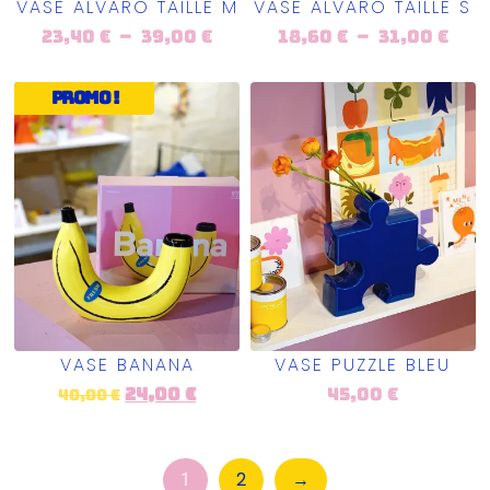
VASE ALVARO TAILLE M
VASE ALVARO TAILLE S
23,40
€
–
39,00
€
18,60
€
–
31,00
€
Promo !
VASE BANANA
VASE PUZZLE BLEU
24,00
€
45,00
€
40,00
€
2
→
1