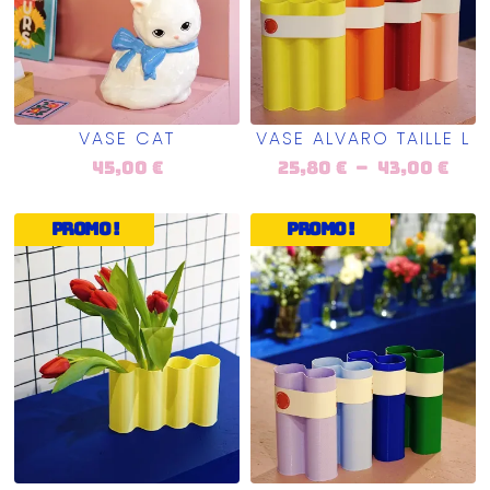
VASE CAT
VASE ALVARO TAILLE L
45,00
€
25,80
€
–
43,00
€
Promo !
Promo !