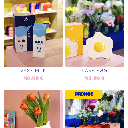
VASE MILK
VASE EGG
40,00
€
40,00
€
Promo !