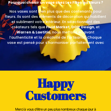
Pourquoi choisir un vase chez Les Filles les Fleurs ?
Nos vases sont bien plus que des contenants pour
fleurs. Ils sont des éléments de décoration qui habillent
et subliment votre intérieur. En sélectionnant des
créateurs tels que
Fluid Market
,
DOIY Design
, et
Warren & Laetitia
, nous mettons en avant
l’authenticité et la créativité de l’artisanat. Chaque
vase est pensé pour s’harmoniser parfaitement avec
nos bouquets de fleurs fraîches et séchées, créant
ainsi des compositions élégantes et originales.
Des vases pour chaque style
Qu’il soit moderne, bohème, épuré ou audacieux,
chaque vase de notre collection apporte une touche
Happy
unique à votre espace. Nous choisissons des matériaux
variés comme la céramique, le verre et les impressions
Customers
3D, et des designs inspirants qui plairont autant aux
amateurs d’objets déco qu’aux passionnés de fleurs.
Vous trouverez chez nous le vase idéal pour
accompagner vos bouquets, disponibles à l’achat
Merci à vous d’être un peu plus nombreux chaque jour à