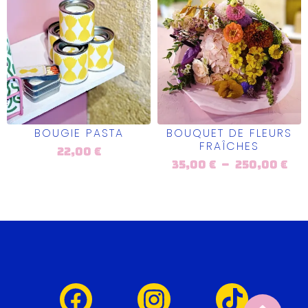
BOUGIE PASTA
BOUQUET DE FLEURS
FRAÎCHES
22,00
€
35,00
€
–
250,00
€