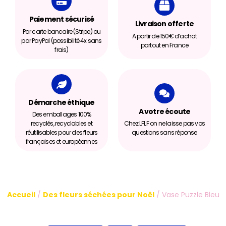
Paiement sécurisé
Livraison offerte
Par carte bancaire (Stripe) ou
A partir de 150€ d’achat
par PayPal (possibilité 4x sans
partout en France
frais)
Démarche éthique
A votre écoute
Des emballages 100%
recyclés, recyclables et
Chez LFLF on ne laisse pas vos
réutilisables pour des fleurs
questions sans réponse
françaises et européennes
Accueil
/
Des fleurs séchées pour Noël
/ Vase Puzzle Bleu