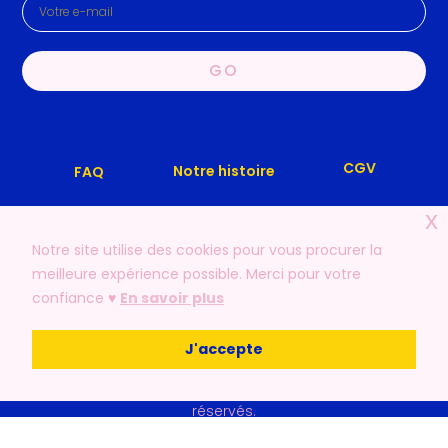
GO
CGV
Notre histoire
FAQ
x
Mentions légales
Nous contacter
Notre site utilise des cookies pour vous procurer la
meilleure expérience possible. Merci pour votre
confiance ♥️
En savoir plus
J'accepte
© 2019 – 2026 | LFLF – Les Filles, Les Fleurs. Tout droits
réservés.