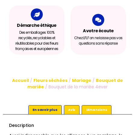
Démarche éthique
A votre écoute
Des emballages 100%
recyclés, recyclables et
Chez LFLF on ne laisse pas vos
réutilisables pour des fleurs
questions sans réponse
françaises et européennes
Accueil
/
Fleurs séchées
/
Mariage
/
Bouquet de
mariée
/ Bouquet de la mariée 4ever
En savoir plus
Avis
Dimensions
Description