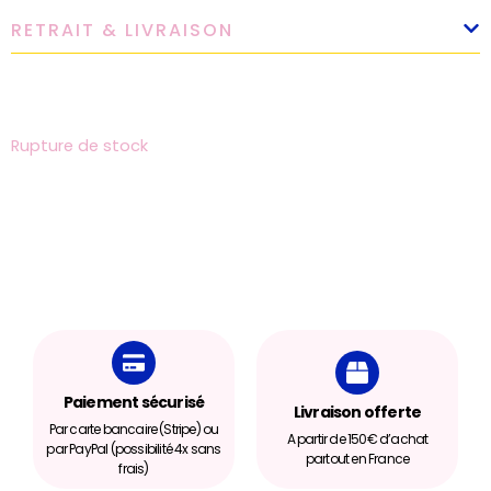
RETRAIT & LIVRAISON
Rupture de stock
Paiement sécurisé
Livraison offerte
Par carte bancaire (Stripe) ou
A partir de 150€ d’achat
par PayPal (possibilité 4x sans
partout en France
frais)