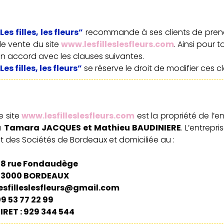
Les filles, les fleurs”
recommande à ses clients de pren
e vente du site
www.lesfilleslesfleurs.com
. Ainsi pour 
n accord avec les clauses suivantes.
Les filles, les fleurs”
se réserve le droit de modifier ces 
e site
www.lesfilleslesfleurs.com
est la propriété de l’e
à
Tamara JACQUES et Mathieu BAUDINIERE
. L’entrep
t des Sociétés de Bordeaux et domiciliée au :
28 rue Fondaudège
33000 BORDEAUX
lesfilleslesfleurs@gmail.com
9 53 77 22 99
IRET : 929 344 544