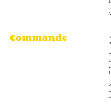
s
Q
Commande
L
m
T
d
q
(
L
U
u