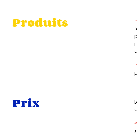
Produits
“
f
p
a
“
p
Prix
L
C
“
s