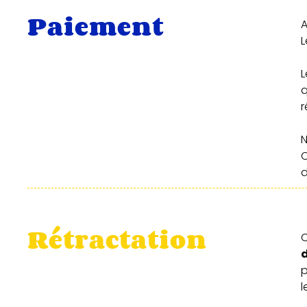
Paiement
A
L
L
q
r
d
Rétractation
C
d
p
l