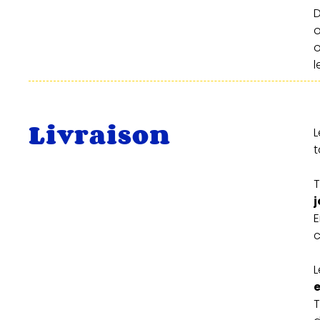
D
o
l
Livraison
L
t
T
E
c
L
e
T