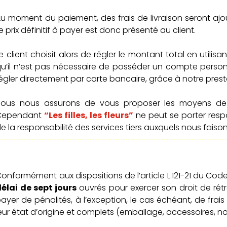
u moment du paiement, des frais de livraison seront a
e prix définitif à payer est donc présenté au client.
e client choisit alors de régler le montant total en utilisan
u’il n’est pas nécessaire de posséder un compte personn
égler directement par carte bancaire, grâce à notre pres
Nous nous assurons de vous proposer les moyens de 
Cependant
“Les filles, les fleurs”
ne peut se porter resp
e la responsabilité des services tiers auxquels nous faiso
onformément aux dispositions de l’article L.121-21 du Cod
élai de sept jours
ouvrés pour exercer son droit de rétra
ayer de pénalités, à l’exception, le cas échéant, de frais
eur état d’origine et complets (emballage, accessoires, no