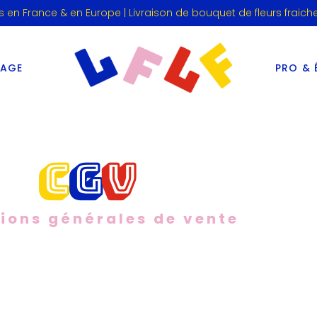
s en France & en Europe | Livraison de bouquet de fleurs fraich
IAGE
PRO & 
C
G
V
ions générales de vente