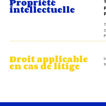
Propriété
intellectuelle
p
T
c
P
Droit applicable
en cas de litige
s