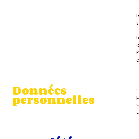
d
s
L
c
P
d
Données
C
personnelles
p
d