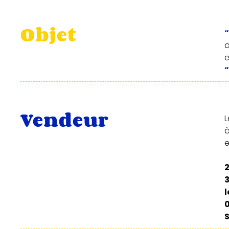
Objet
“
d
e
“
Vendeur
L
e
0
S