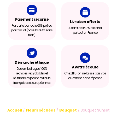
Paiement sécurisé
Livraison offerte
Par carte bancaire (Stripe) ou
A partir de 150€ d’achat
par PayPal (possibilité 4x sans
partout en France
frais)
Démarche éthique
A votre écoute
Des emballages 100%
recyclés, recyclables et
Chez LFLF on ne laisse pas vos
réutilisables pour des fleurs
questions sans réponse
françaises et européennes
Accueil
/
Fleurs séchées
/
Bouquet
/ Bouquet Sunset