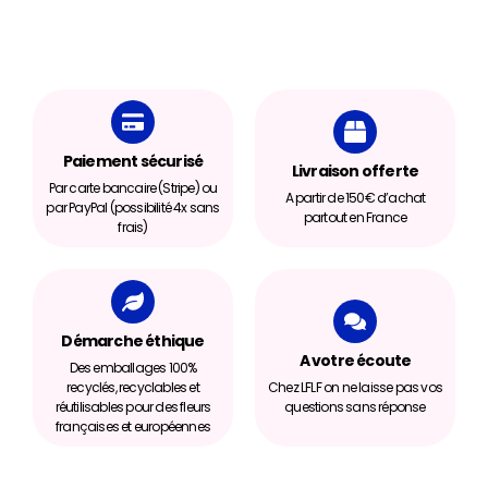
Paiement sécurisé
Livraison offerte
Par carte bancaire (Stripe) ou
A partir de 150€ d’achat
par PayPal (possibilité 4x sans
partout en France
frais)
Démarche éthique
A votre écoute
Des emballages 100%
recyclés, recyclables et
Chez LFLF on ne laisse pas vos
réutilisables pour des fleurs
questions sans réponse
françaises et européennes