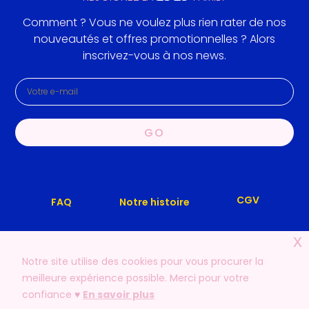
Comment ? Vous ne voulez plus rien rater de nos
nouveautés et offres promotionnelles ? Alors
inscrivez-vous à nos news.
GO
CGV
Notre histoire
FAQ
x
Mentions légales
Nous contacter
Notre site utilise des cookies pour vous procurer la
meilleure expérience possible. Merci pour votre
confiance ♥️
En savoir plus