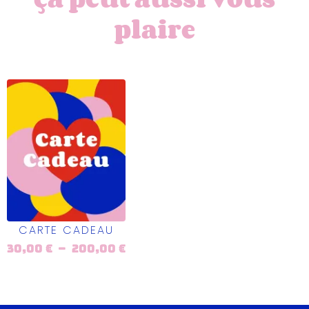
plaire
CARTE CADEAU
30,00
€
–
200,00
€