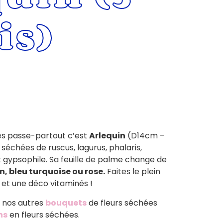
is)
es passe-partout c’est
Arlequin
(D14cm –
échées de ruscus, lagurus, phalaris,
gypsophile. Sa feuille de palme change de
in, bleu turquoise ou rose.
Faites le plein
 et une déco vitaminés !
 nos autres
bouquets
de fleurs séchées
ns
en fleurs séchées.