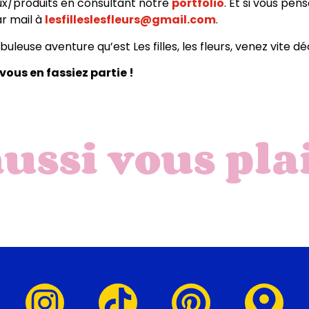
ux/produits en consultant notre
portfolio
. Et si vous pen
ar mail à
lesfilleslesfleurs@gmail.com
.
uleuse aventure qu’est Les filles, les fleurs, venez vite dé
vous en fassiez partie !
aussi vous pla