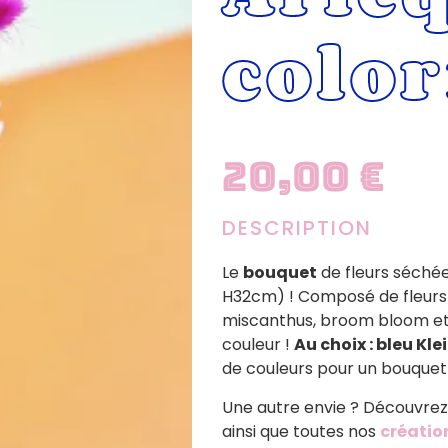
color
20,00
€
DESCRIPTION
Le
bouquet
de fleurs séché
H32cm) ! Composé de fleurs s
miscanthus, broom bloom et 
couleur !
Au choix : bleu Kle
de couleurs pour un bouquet
Une autre envie ? Découvrez
ainsi que toutes nos
créatio