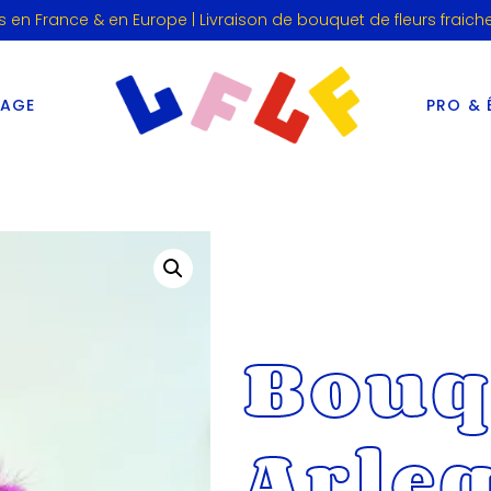
s en France & en Europe | Livraison de bouquet de fleurs fraich
IAGE
PRO & 
Bouq
Arleq