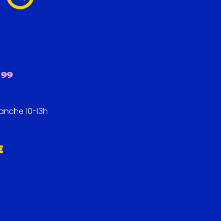
 99
manche 10-13h
E