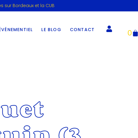
es sur Bordeaux et la CUB
ÉVÉNEMENTIEL
LE BLOG
CONTACT
0
uet
uin (3