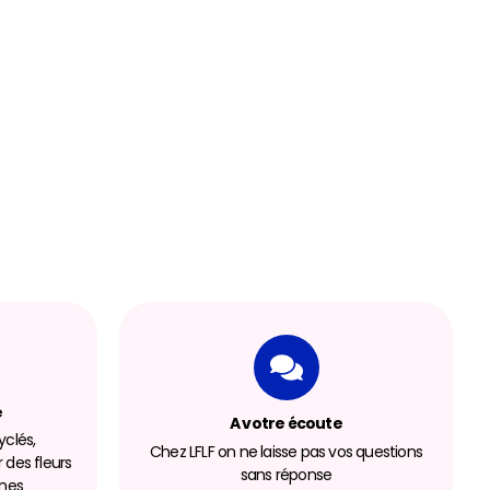
e
A votre écoute
clés,
Chez LFLF on ne laisse pas vos questions
r des fleurs
sans réponse
nnes