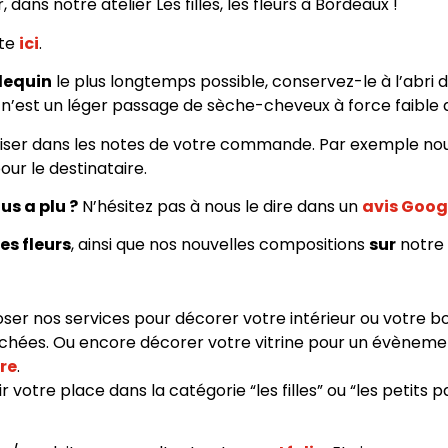
ans notre atelier Les filles, les fleurs à Bordeaux !
ste
ici
.
lequin
le plus longtemps possible, conservez-le à l’abri de
ce n’est un léger passage de sèche-cheveux à force faible
ciser dans les notes de votre commande. Par exemple nou
ur le destinataire.
us a plu ?
N’hésitez pas à nous le dire dans un
avis Goog
les fleurs
, ainsi que nos nouvelles compositions
sur
notre
r nos services pour décorer votre intérieur ou votre bo
séchées. Ou encore décorer votre vitrine pour un évènemen
re
.
 votre place dans la catégorie “les filles” ou “les petits 