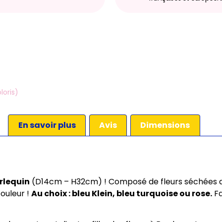
loris)
En savoir plus
Avis
Dimensions
rlequin
(D14cm – H32cm) ! Composé de fleurs séchées de 
ouleur !
Au choix : bleu Klein, bleu turquoise ou rose.
Fa