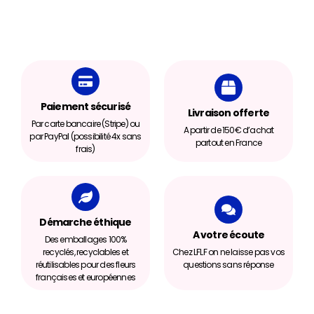
Paiement sécurisé
Livraison offerte
Par carte bancaire (Stripe) ou
A partir de 150€ d’achat
par PayPal (possibilité 4x sans
partout en France
frais)
Démarche éthique
A votre écoute
Des emballages 100%
recyclés, recyclables et
Chez LFLF on ne laisse pas vos
réutilisables pour des fleurs
questions sans réponse
françaises et européennes