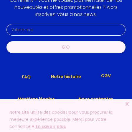
Comment ? Vous ne voulez plus rien rater de nos
nouveautés et offres promotionnelles ? Alors
inscrivez-vous à nos news.
GO
CGV
Notre histoire
FAQ
Mentions légales
Nous contacter
x
Notre site utilise des cookies pour vous procurer la
meilleure expérience possible. Merci pour votre
confiance ♥️
En savoir plus