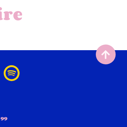
ire
 99