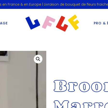
s en France & en Europe | Livraison de bouquet de fleurs fraich
IAGE
PRO & 
Broo
Marr