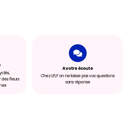
e
A votre écoute
clés,
Chez LFLF on ne laisse pas vos questions
r des fleurs
sans réponse
nnes