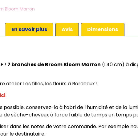
m Bloom Marron
En savoir plus
Avis
Dimensions
F !
7 branches de Broom Bloom Marron
(L40 cm) à di
telier Les filles, les fleurs à Bordeaux !
ici
.
 possible, conservez-la à l’abri de l’humidité et de la lum
age de sèche-cheveux à force faible de temps en temps po
ciser dans les notes de votre commande. Par exemple nou
ur le destinataire.