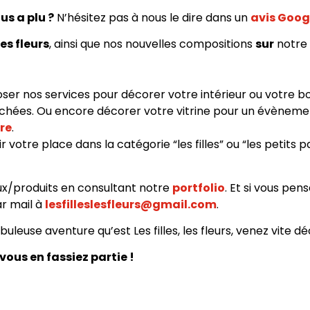
us a plu ?
N’hésitez pas à nous le dire dans un
avis Goog
les fleurs
, ainsi que nos nouvelles compositions
sur
notre
r nos services pour décorer votre intérieur ou votre bo
séchées. Ou encore décorer votre vitrine pour un évènemen
re
.
 votre place dans la catégorie “les filles” ou “les petits 
ux/produits en consultant notre
portfolio
. Et si vous pen
ar mail à
lesfilleslesfleurs@gmail.com
.
uleuse aventure qu’est Les filles, les fleurs, venez vite dé
vous en fassiez partie !