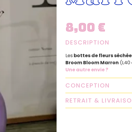
8,00
€
DESCRIPTION
Les
bottes de fleurs séchée
Broom Bloom Marron
(L40 
Une autre envie ?
CONCEPTION
RETRAIT & LIVRAIS