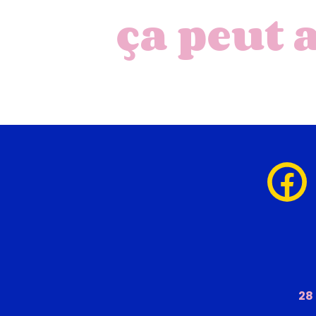
ça peut 
28