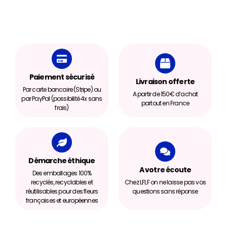
Paiement sécurisé
Livraison offerte
Par carte bancaire (Stripe) ou
A partir de 150€ d’achat
par PayPal (possibilité 4x sans
partout en France
frais)
Démarche éthique
A votre écoute
Des emballages 100%
recyclés, recyclables et
Chez LFLF on ne laisse pas vos
réutilisables pour des fleurs
questions sans réponse
françaises et européennes