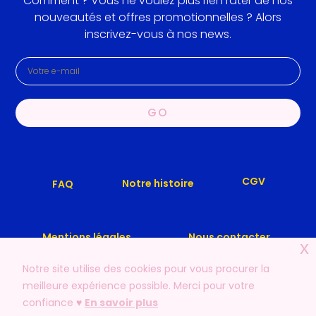
Comment ? Vous ne voulez plus rien rater de nos
nouveautés et offres promotionnelles ? Alors
inscrivez-vous à nos news.
GO
CGV
Notre histoire
FAQ
Mentions légales
Nous contacter
x
Notre site utilise des cookies pour vous procurer la
meilleure expérience possible. Merci pour votre
confiance ♥️
En savoir plus