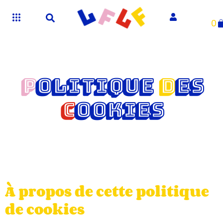
0
P
OLITIQUE
D
ES
C
OOKIES
À propos de cette politique
de cookies