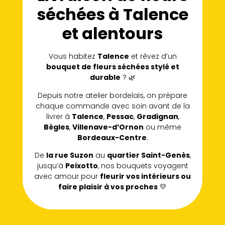
séchées à Talence
et alentours
Vous habitez
Talence
et rêvez d’un
bouquet de fleurs séchées stylé et
durable
? 🌿
Depuis notre atelier bordelais, on prépare
chaque commande avec soin avant de la
livrer à
Talence
,
Pessac
,
Gradignan
,
Bègles
,
Villenave-d’Ornon
ou même
Bordeaux-Centre
.
De
la rue Suzon
au
quartier Saint-Genès
,
jusqu’à
Peixotto
, nos bouquets voyagent
avec amour pour
fleurir vos intérieurs ou
faire plaisir à vos proches
💛