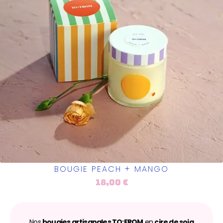
BOUGIE PEACH + MANGO
18,00
€
Nos
bougies artisanales TO:FROM
en
cire de soja