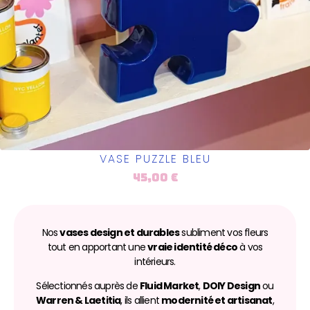
VASE PUZZLE BLEU
45,00
€
Nos
vases design et durables
subliment vos fleurs
tout en apportant une
vraie identité déco
à vos
intérieurs.
Sélectionnés auprès de
Fluid Market
,
DOIY Design
ou
Warren & Laetitia
, ils allient
modernité et artisanat
,