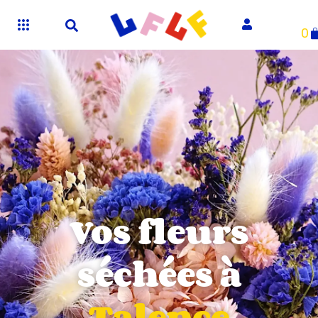
0
Vos fleurs
séchées à
Talence