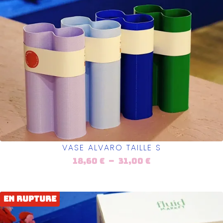
VASE ALVARO TAILLE S
18,60
€
–
31,00
€
En rupture