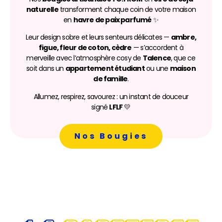
naturelle
transforment chaque coin de votre maison
en
havre de paix parfumé
✨
Leur design sobre et leurs senteurs délicates —
ambre,
figue, fleur de coton, cèdre
— s’accordent à
merveille avec l’atmosphère cosy de
Talence
, que ce
soit dans un
appartement étudiant
ou une
maison
de famille
.
Allumez, respirez, savourez : un instant de douceur
signé
LFLF
💛
Nos Bougies