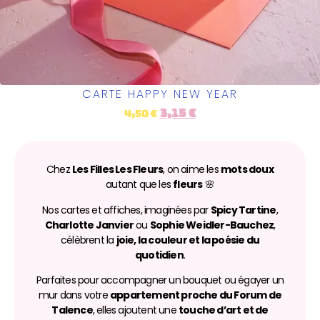
CARTE HAPPY NEW YEAR
3,15
€
4,50
€
Chez
Les Filles Les Fleurs
, on aime les
mots doux
autant que les
fleurs
🌸
Nos cartes et affiches, imaginées par
Spicy Tartine
,
Charlotte Janvier
ou
Sophie Weidler-Bauchez
,
célèbrent la
joie, la couleur et la poésie du
quotidien
.
Parfaites pour accompagner un bouquet ou égayer un
mur dans votre
appartement proche du Forum de
Talence
, elles ajoutent une
touche d’art et de