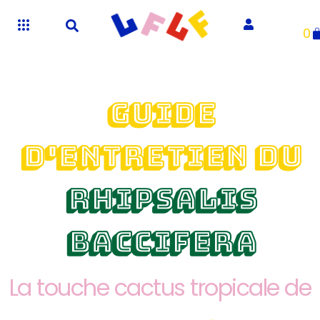
0
Guide
d'entretien du
Rhipsalis
Baccifera
La touche cactus tropicale de