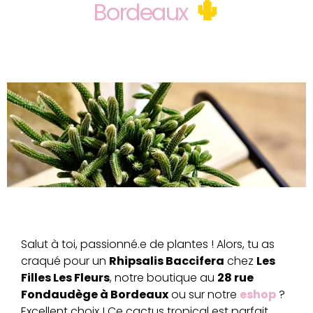
🌵
Bordeaux
Salut à toi, passionné.e de plantes ! Alors, tu as
craqué pour un
Rhipsalis Baccifera
chez
Les
Filles Les Fleurs
, notre boutique au
28 rue
Fondaudège à Bordeaux
ou sur notre
eshop
?
Excellent choix ! Ce cactus tropical est parfait