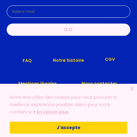
GO
CGV
Notre histoire
FAQ
Mentions légales
Nous contacter
x
Notre site utilise des cookies pour vous procurer la
meilleure expérience possible. Merci pour votre
confiance ♥️
En savoir plus
© 2019 – 2026 | LFLF – Les Filles, Les Fleurs. Tout droits
J'accepte
réservés.