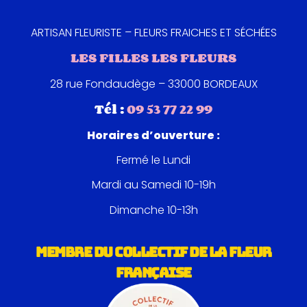
nous expédions le plus rapidement possible. On est
rapide mais on préfère être transparent avant tout
ARTISAN FLEURISTE – FLEURS FRAICHES ET SÉCHÉES
chez nous !
LES FILLES LES FLEURS
28 rue Fondaudège – 33000 BORDEAUX
Tél :
09 53 77 22 99
Horaires d’ouverture :
Fermé le Lundi
Mardi au Samedi 10-19h
Dimanche 10-13h
MEMBRE DU COLLECTIF DE LA FLEUR
FRANÇAISE