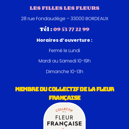
Avec LFLF, chaque bouquet raconte une histoire.
LES FILLES LES FLEURS
À vous de choisir laquelle vous voulez offrir.
28 rue Fondaudège – 33000 BORDEAUX
Tél :
09 53 77 22 99
Horaires d’ouverture :
Fermé le Lundi
Mardi au Samedi 10-19h
Dimanche 10-13h
MEMBRE DU COLLECTIF DE LA FLEUR
FRANÇAISE