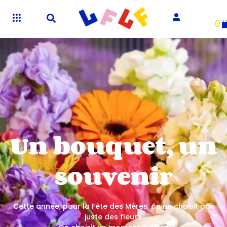
0
Un bouquet, un
souvenir
Cette année, pour la Fête des Mères, on ne choisit pas
juste des fleurs.