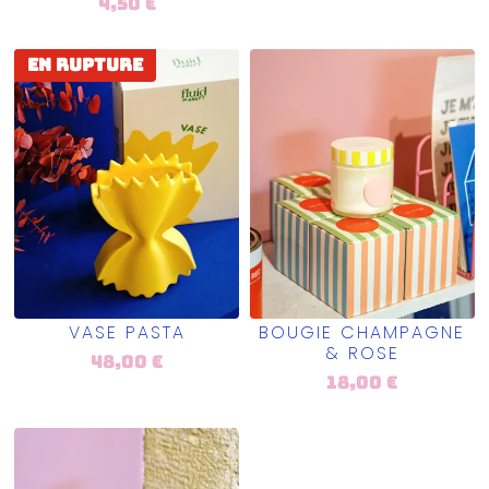
4,50
€
En rupture
VASE PASTA
BOUGIE CHAMPAGNE
& ROSE
48,00
€
18,00
€