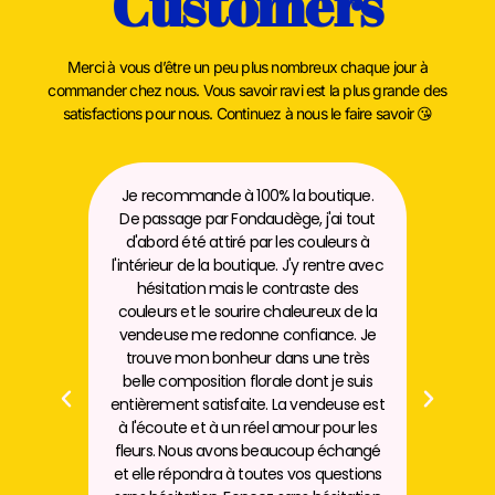
Customers
👉 Click & collect en boutique
Fleurs séchées : le souvenir
Merci à vous d’être un peu plus nombreux chaque jour à
commander chez nous. Vous savoir ravi est la plus grande des
qui dure
satisfactions pour nous. Continuez à nous le faire savoir 😘
Les fleurs séchées font partie de l’ADN de LFLF.
Elles offrent une alternative durable, esthétique et sans
et
Je recommande à 100% la boutique.
S
contrainte.
un
De passage par Fondaudège, j'ai tout
i
Chaque bouquet est conçu pour durer dans le temps,
n
d'abord été attiré par les couleurs à
comme un objet déco à part entière. Parfait pour
nt
l'intérieur de la boutique. J'y rentre avec
prolonger l’émotion bien après la Fête des Mères.
hésitation mais le contraste des
t
couleurs et le sourire chaleureux de la
Livraison de fleurs à
vendeuse me redonne confiance. Je
Bordeaux et métropole
ur
trouve mon bonheur dans une très
ès
belle composition florale dont je suis
entièrement satisfaite. La vendeuse est
Nous proposons la livraison de vos bouquets à
à l'écoute et à un réel amour pour les
Bordeaux et jusqu’à 30 km autour de la boutique.
fleurs. Nous avons beaucoup échangé
– Livraison dans la journée possible selon créneau
et elle répondra à toutes vos questions