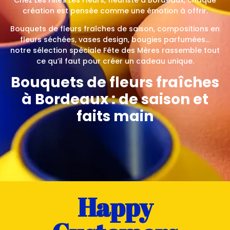
création est pensée comme une émotion à offrir.
Bouquets de fleurs fraîches de saison, compositions en
fleurs séchées, vases design, bougies parfumées…
notre sélection spéciale Fête des Mères rassemble tout
ce qu’il faut pour créer un cadeau unique.
Bouquets de fleurs fraîches
à Bordeaux : de saison et
faits main
Nos bouquets de fleurs fraîches sont réalisés à la main
dans notre boutique à Bordeaux, à partir de fleurs de
saison sélectionnées avec soin.
Pivoines, giroflées, œillets, fleurs locales… chaque
composition évolue selon les arrivages, avec toujours
Happy
la même exigence : créer un bouquet harmonieux,
moderne et plein de vie.
👉 Livraison de fleurs à Bordeaux et alentours