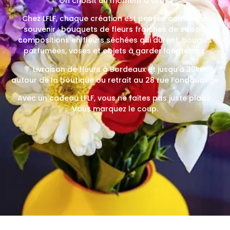
On choisit un moment à offrir.
Chez LFLF, chaque création est pensée comme un
souvenir : bouquets de fleurs fraîches de saison,
compositions en fleurs séchées qui durent, bougies
parfumées, vases et objets à garder longtemps.
💐 Livraison de fleurs à Bordeaux et jusqu’à 30km
autour de la boutique ou retrait au 28 rue Fondaudège
Avec un cadeau LFLF, vous ne faites pas juste plaisir.
Vous marquez le coup.