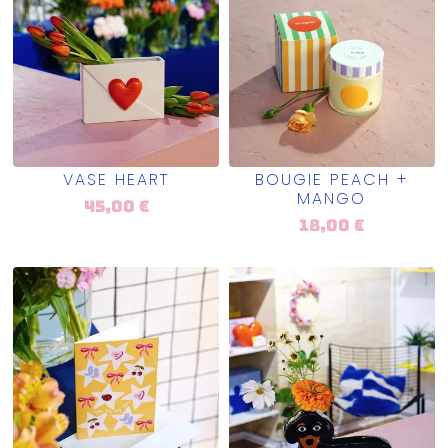
VASE HEART
BOUGIE PEACH +
MANGO
45,00
€
18,00
€