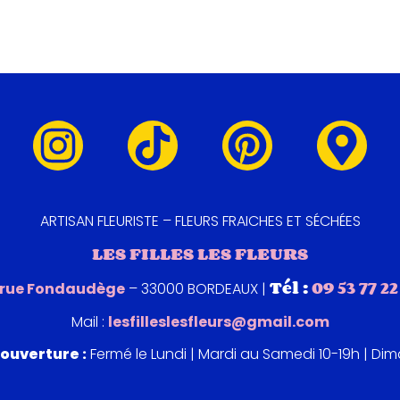
ARTISAN FLEURISTE – FLEURS FRAICHES ET SÉCHÉES
LES FILLES LES FLEURS
Tél :
09 53 77 22
 rue Fondaudège
– 33000 BORDEAUX |
Mail :
lesfilleslesfleurs@gmail.com
ouverture :
Fermé le Lundi | Mardi au Samedi 10-19h | Di