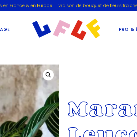
s en France & en Europe | Livraison de bouquet de fleurs fraich
IAGE
PRO & 
Mara
Leuc