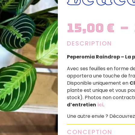
15,00
€
–
DESCRIPTION
Peperomia Raindrop – La pe
Avec ses feuilles en forme de
apportera une touche de fraî
Disponible uniquement en
Cl
plante est unique et vous po
stock). Photos non contract
d’entretien
ici
.
Une autre envie ? Découvrez
CONCEPTION