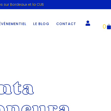
es sur Bordeaux et la CUB
ÉVÉNEMENTIEL
LE BLOG
CONTACT
0
nta
oneura