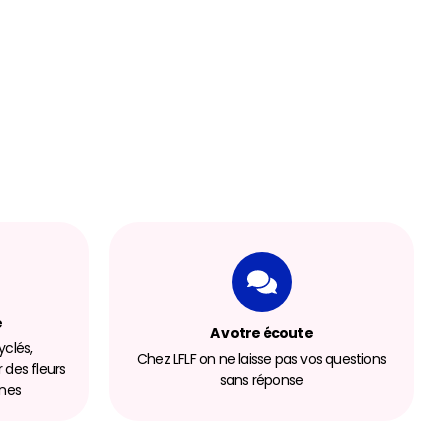
e
A votre écoute
clés,
Chez LFLF on ne laisse pas vos questions
r des fleurs
sans réponse
nnes