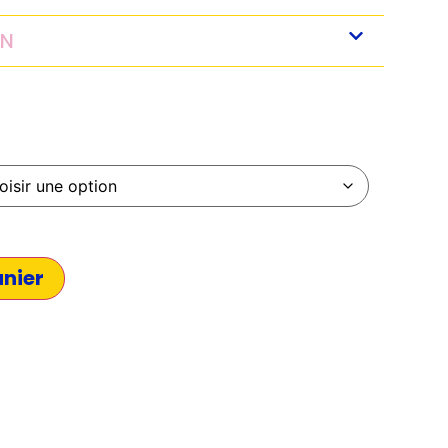
ON
anier