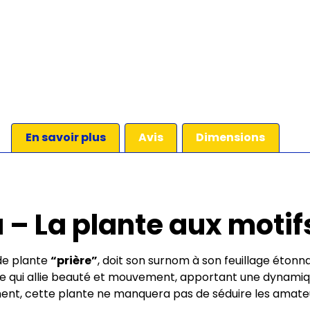
En savoir plus
Avis
Dimensions
– La plante aux motifs
 de plante
“prière”
, doit son surnom à son feuillage étonna
te qui allie beauté et mouvement, apportant une dynamique
nt, cette plante ne manquera pas de séduire les amateur