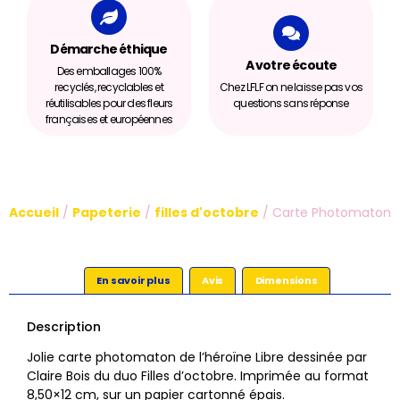
Démarche éthique
A votre écoute
Des emballages 100%
recyclés, recyclables et
Chez LFLF on ne laisse pas vos
réutilisables pour des fleurs
questions sans réponse
françaises et européennes
Accueil
/
Papeterie
/
filles d'octobre
/ Carte Photomaton
En savoir plus
Avis
Dimensions
Description
Jolie carte photomaton de l’héroïne Libre dessinée par
Claire Bois du duo Filles d’octobre. Imprimée au format
8,50×12 cm, sur un papier cartonné épais.