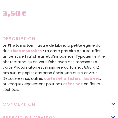
3,50
€
DESCRIPTION
Le
Photomaton illustré de Libre
, la petite égérie du
duo
Filles d’octobre
! La carte parfaite pour souffler
un
vent de fraîcheur
et d’innocence. Typiquement le
photomaton qu’on veut faire avec nos mômes ! La
carte Photomaton est imprimée au format 8,50 x 12
cm sur un papier cartonné épais. Une autre envie ?
Découvrez nos autres
cartes et affiches illustrées
,
ou craquez également pour nos
créations
en fleurs
séchées.
CONCEPTION
RETRAIT & LIVRAISON