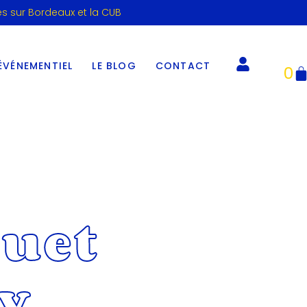
es sur Bordeaux et la CUB
ÉVÉNEMENTIEL
LE BLOG
CONTACT
0
uet
y