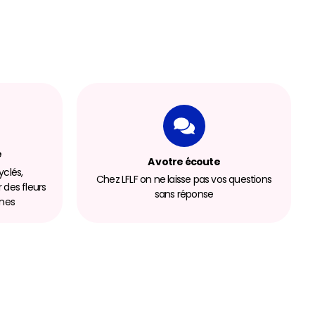
e
A votre écoute
clés,
Chez LFLF on ne laisse pas vos questions
r des fleurs
sans réponse
nnes