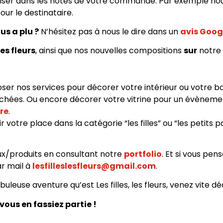
ciser dans les notes de votre commande. Par exemple nou
ur le destinataire.
us a plu ?
N’hésitez pas à nous le dire dans un
avis Goog
les fleurs
, ainsi que nos nouvelles compositions
sur
notre
r nos services pour décorer votre intérieur ou votre bo
séchées. Ou encore décorer votre vitrine pour un évènemen
re
.
 votre place dans la catégorie “les filles” ou “les petits 
ux/produits en consultant notre
portfolio
. Et si vous pen
ar mail à
lesfilleslesfleurs@gmail.com
.
uleuse aventure qu’est Les filles, les fleurs, venez vite dé
vous en fassiez partie !