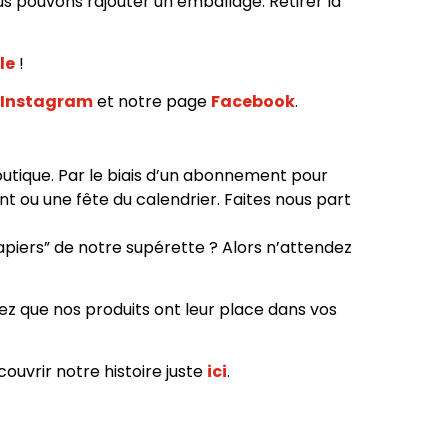
s pouvons rajouter un emballage. Retirer la
le
!
Instagram
et notre page
Facebook
.
utique. Par le biais d’un abonnement pour
t ou une fête du calendrier. Faites nous part
papiers” de notre supérette ? Alors n’attendez
sez que nos produits ont leur place dans vos
couvrir notre histoire juste
ici
.