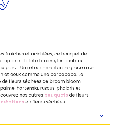
es fraîches et acidulées, ce bouquet de
 rappeler la fête foraine, les goûters
 au parc… Un retour en enfance grâce à ce
fun et doux comme une barbapapa. Le
de fleurs séchées de broom bloom,
 palme, hortensia, ruscus, phalaris et
Découvrez nos autres
bouquets
de fleurs
s
créations
en fleurs séchées.