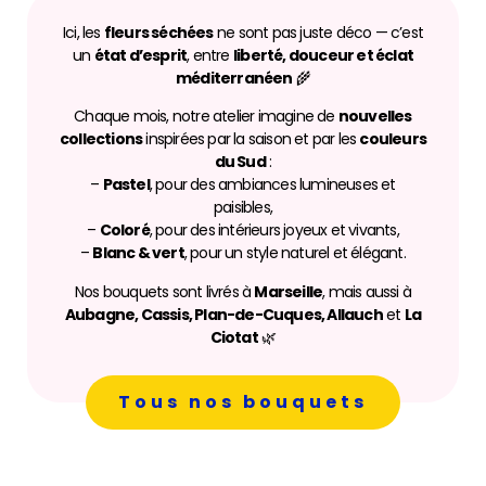
Ici, les
fleurs séchées
ne sont pas juste déco — c’est
un
état d’esprit
, entre
liberté, douceur et éclat
méditerranéen
🌾
Chaque mois, notre atelier imagine de
nouvelles
collections
inspirées par la saison et par les
couleurs
du Sud
:
–
Pastel
, pour des ambiances lumineuses et
paisibles,
–
Coloré
, pour des intérieurs joyeux et vivants,
–
Blanc & vert
, pour un style naturel et élégant.
Nos bouquets sont livrés à
Marseille
, mais aussi à
Aubagne, Cassis, Plan-de-Cuques, Allauch
et
La
Ciotat
🌿
Tous nos bouquets