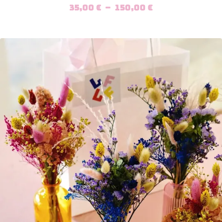
35,00
€
–
150,00
€