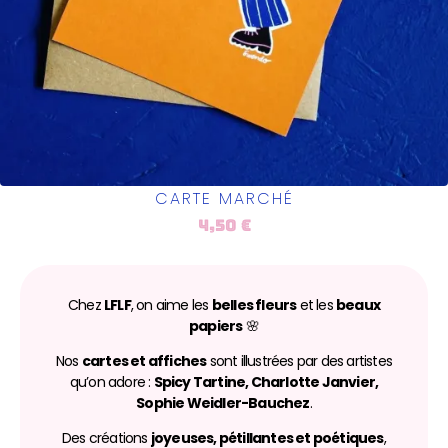
CARTE MARCHÉ
4,50
€
Chez
LFLF
, on aime les
belles fleurs
et les
beaux
papiers
🌸
Nos
cartes et affiches
sont illustrées par des artistes
qu’on adore :
Spicy Tartine, Charlotte Janvier,
Sophie Weidler-Bauchez
.
Des créations
joyeuses, pétillantes et poétiques
,