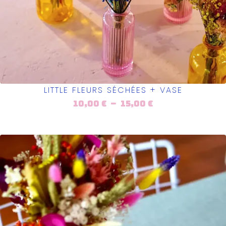
LITTLE FLEURS SÉCHÉES + VASE
10,00
€
–
15,00
€