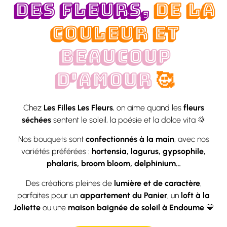
DES FLEURS,
DE LA
COULEUR ET
BEAUCOUP
D'AMOUR
🥰
Chez
Les Filles Les Fleurs
, on aime quand les
fleurs
séchées
sentent le soleil, la poésie et la dolce vita 🌞
Nos bouquets sont
confectionnés à la main
, avec nos
variétés préférées :
hortensia, lagurus, gypsophile,
phalaris, broom bloom, delphinium…
Des créations pleines de
lumière et de caractère
,
parfaites pour un
appartement du Panier
, un
loft à la
Joliette
ou une
maison baignée de soleil à Endoume
💛