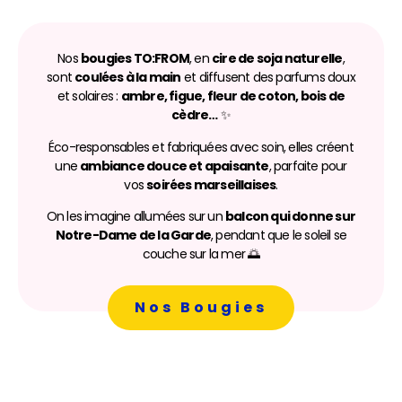
Nos
bougies TO:FROM
, en
cire de soja naturelle
,
sont
coulées à la main
et diffusent des parfums doux
et solaires :
ambre, figue, fleur de coton, bois de
cèdre…
✨
Éco-responsables et fabriquées avec soin, elles créent
une
ambiance douce et apaisante
, parfaite pour
vos
soirées marseillaises
.
On les imagine allumées sur un
balcon qui donne sur
Notre-Dame de la Garde
, pendant que le soleil se
couche sur la mer 🌅
Nos Bougies