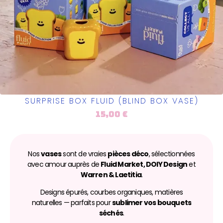
SURPRISE BOX FLUID (BLIND BOX VASE)
15,00
€
Nos
vases
sont de vraies
pièces déco
, sélectionnées
avec amour auprès de
Fluid Market, DOIY Design
et
Warren & Laetitia
.
Designs épurés, courbes organiques, matières
naturelles — parfaits pour
sublimer vos bouquets
séchés
.