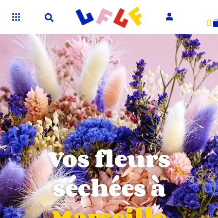
0
Vos fleurs
séchées à
Marseille